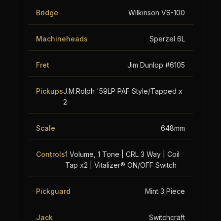
Bridge
Wilkinson VS-100
Machineheads
Sperzel 6L
Fret
Jim Dunlop #6105
Pickups
J.M.Rolph '59LP PAF Style/Tapped x
2
Scale
648mm
Controls
1 Volume, 1 Tone | CRL 3 Way | Coil
Tap x2 | Vitalizer® ON/OFF Switch
Pickguard
Mint 3 Piece
Jack
Switchcraft