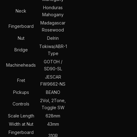
Honduras
Neck
Mahogany
Madagascar
Fingerboard
Rosewood
Nut
Delrin
Tokiwa/ABR-1
Bridge
Type
GOTOH /
Machineheads
SD90-SL
JESCAR
Fret
FW9662-NS
Pickups
BEANO
2Vol, 2Tone,
Controls
Toggle SW
Scale Length
628mm
Width at Nut
43mm
Fingerboard
310R