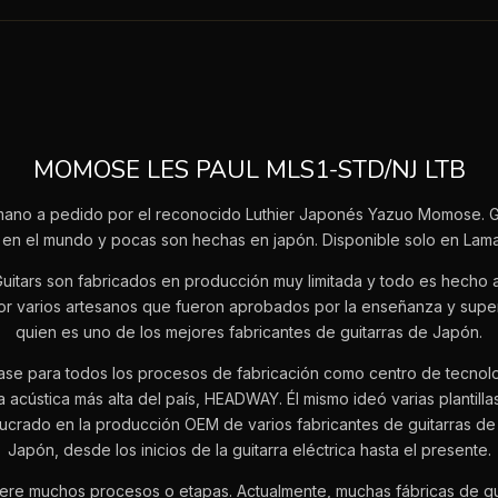
MOMOSE LES PAUL MLS1-STD/NJ LTB
mano a pedido por el reconocido Luthier Japonés Yazuo Momose. Gu
ca en el mundo y pocas son hechas en japón. Disponible solo en Lama
itars son fabricados en producción muy limitada y todo es hecho 
r varios artesanos que fueron aprobados por la enseñanza y sup
quien es uno de los mejores fabricantes de guitarras de Japón.
ase para todos los procesos de fabricación como centro de tecnol
 acústica más alta del país, HEADWAY. Él mismo ideó varias plantilla
ucrado en la producción OEM de varios fabricantes de guitarras de
Japón, desde los inicios de la guitarra eléctrica hasta el presente.
iere muchos procesos o etapas. Actualmente, muchas fábricas de gui