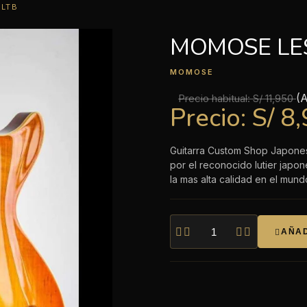
 LTB
MOMOSE LES
MOMOSE
(
Precio habitual:
S/ 11,950
Precio:
S/ 8
Guitarra Custom Shop Japone
por el reconocido lutier jap
la mas alta calidad en el mund




AÑAD
