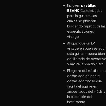
Incluyen
pastillas
BEANO
Customizadas
para la guitarra, las
cuales se pidieron
buscando reproducir las
especificaciones
vintage.
Al igual que un LP
vintage en buen estado,
esta guitarra suena bien
equilibrada de overdriv
y natural a sonido claro.
El agarre del mástil no e
demasiado grueso ni
demasiado fino lo cual
facilita el agarre en
ambos lados del mástil y
la ejecución del
instrumento