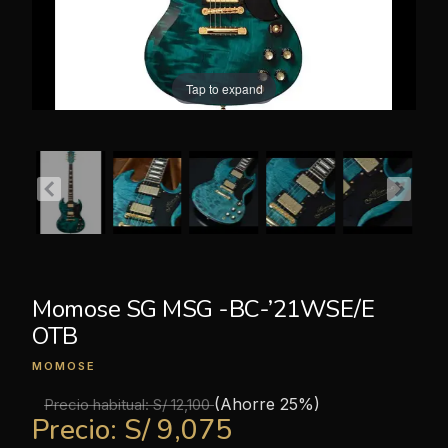
Tap to expand
Momose SG MSG -BC-’21WSE/E
OTB
MOMOSE
(Ahorre 25%)
Precio habitual:
S/ 12,100
Precio:
S/ 9,075