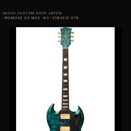
INICIO
CUSTOM SHOP JAPÓN
MOMOSE SG MSG -BC-’21WSE/E OTB