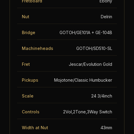
Fretboard
Ebony
Nut
Delrin
Bridge
GOTOH/GE101A + GE-104B
Machineheads
GOTOH/SD510-SL
Fret
Jescar/Evolution Gold
Pickups
Mojotone/Classic Humbucker
Scale
24 3/4inch
Controls
2Vol,2Tone,3Way Switch
Width at Nut
43mm