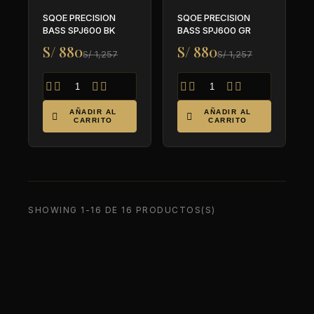
SQOE PRECISION
SQOE PRECISION
BASS SPJ600 BK
BASS SPJ600 GR
S/ 880
S/ 880
S/ 1,257
S/ 1,257








AÑADIR AL
AÑADIR AL


CARRITO
CARRITO
SHOWING 1-16 DE 16 PRODUCTOS(S)