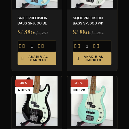
SQOE PRECISION
SQOE PRECISION
BASS SPJ600 BL
BASS SPJ600 wh
S/ 880
S/ 880
S/ 1,257
S/ 1,257








AÑADIR AL
AÑADIR AL


CARRITO
CARRITO
-30%
-30%
NUEVO
NUEVO