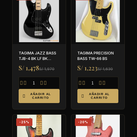
TAGIMA JAZZ BASS
TAGIMA PRECISION
TJB-4 BK LF BK
BASS TW-66 BS
CLASSIC SERIES
S/ 1,478
S/ 1,223
S/ 1,970
S/ 1,630








AÑADIR AL
AÑADIR AL


CARRITO
CARRITO
-25%
-20%