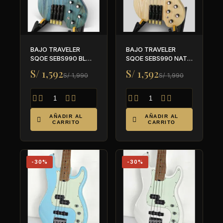
BAJO TRAVELER
BAJO TRAVELER
SQOE SEBS990 BL
SQOE SEBS990 NAT
HEADLESS ACTIVO
HEADLESS ACTIVO
S/ 1,592
S/ 1,592
S/ 1,990
S/ 1,990








AÑADIR AL
AÑADIR AL


CARRITO
CARRITO
-30%
-30%