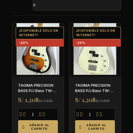
A
¡DISPONIBLE SÓLO EN
¡DISPONIBLE SÓLO EN
INTERNET!
INTERNET!
-20%
-20%
TAGIMA PRECISION
TAGIMA PRECISION
BASS P/J Bass TW-65
BASS P/J Bass TW-65
SB
WV
S/ 1,208
S/ 1,208
S/ 1,510
S/ 1,510








AÑADIR AL
AÑADIR AL


CARRITO
CARRITO