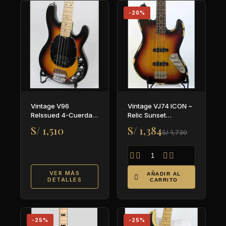
-20%
Vintage V96
Vintage VJ74 ICON ~
ReIssued 4-Cuerdas
Relic Sunset
Bajo Activo ~ Sunset
Sunburst
S/ 1,510
S/ 1,384
S/ 1,730
Sunburst




VER MÁS
AÑADIR AL

DETALLES
CARRITO
-25%
-25%