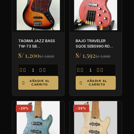
TAGIMA JAZZ BASS
BAJO TRAVELER
TW-73 SB
SQOE SEBS990 RD
WOODSTOCK SERIES
HEADLESS ACTIVO
S/ 1,200
S/ 1,592
S/ 1,600
S/ 1,990








AÑADIR AL
AÑADIR AL


CARRITO
CARRITO
-20%
-20%