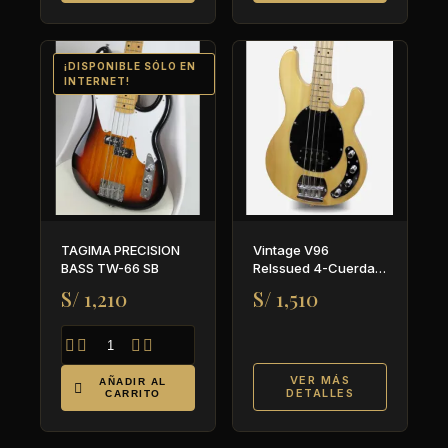
¡DISPONIBLE SÓLO EN
INTERNET!
TAGIMA PRECISION
Vintage V96
BASS TW-66 SB
ReIssued 4-Cuerdas
Bajo Activo ~ Natural
S/ 1,210
S/ 1,510




VER MÁS
AÑADIR AL

DETALLES
CARRITO