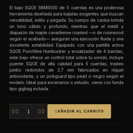
El bajo SQOE SBMS500 de 5 cuerdas es una poderosa
herramienta diseñada para bajistas exigentes que buscan
versatilidad, estilo y pegada. Su cuerpo de caoba brinda
un tono cálido y profundo, mientras que el mástil y
diapasón de maple canadiense roasted —o de rosewood
según el acabado— aseguran una ejecución fluida y una
excelente estabilidad. Equipado con una pastilla activa
SQOE Punchline Humbucker y ecualizador de 4 bandas,
este bajo ofrece un control total sobre tu sonido. Incluye
puente SQOE de alta calidad para 5 cuerdas, trastes
jumbo redondos de 2.7 mm fabricados en níquel
antioxidante, y un pickguard tipo pearl o negro según el
modelo. Ideal para escenarios o estudio, viene con funda
tipo gigbag incluida.




AÑADIR AL CARRITO
