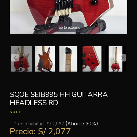
Tap to expand
SQOE SEIB995 HH GUITARRA
HEADLESS RD
SQOE
(Ahorre 30%)
Precio habitual:
S/ 2,967
Precio:
S/ 2,077