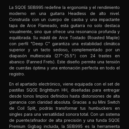
La SQOE SEIB995 redefine la ergonomía y el rendimiento
moderno en una guitarra Headless de alto nivel.
Construida con un cuerpo de caoba y una impactante
tapa de Arce Flameado, esta guitarra no solo destaca
visualmente, sino que ofrece una resonancia profunda y
equilibrada. Su mástil de Arce Tostado (Roasted Maple)
con perfil "Deep C" garantiza una estabilidad climática
superior y un tacto sedoso, complementado por un
diapasón multiescala (27"-25.5") con 24 trastes en
abanico (Fanned Frets). Este diseño permite una tensión
de cuerdas óptima y una entonación perfecta en todo el
registro.
En el apartado electrónico, viene equipada con el set de
pastillas SQOE Brightburn HH, diseñadas para entregar
desde tonos limpios definidos hasta distorsiones de alta
ganancia con claridad absoluta. Gracias a su Mini Switch
de Coil Split, podrás transformar tus humbuckers en
singles para una versatilidad sonora total. Con un sistema
de puente/afinador de alta precisión y una funda SQOE
Premium Gigbag incluida, la SEIB995 es la herramienta