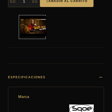




AÑADIR AL CARRITO

ESPECIFICACIONES
Marca