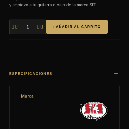
y limpieza a tu guitarra o bajo de la marca SIT.




AÑADIR AL CARRITO

ESPECIFICACIONES
Marca