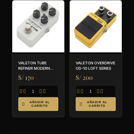
VALETON TUBE
VALETON OVERDRIVE
REFINER MODERN
OD-10 LOFT SERIES
OVERDRIVE
S/ 170
S/ 200








AÑADIR AL
AÑADIR AL


CARRITO
CARRITO