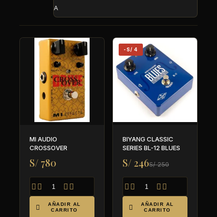
A
-S/ 4
MI AUDIO
BIYANG CLASSIC
CROSSOVER
SERIES BL-12 BLUES
S/ 780
S/ 246
S/ 250








AÑADIR AL
AÑADIR AL


CARRITO
CARRITO