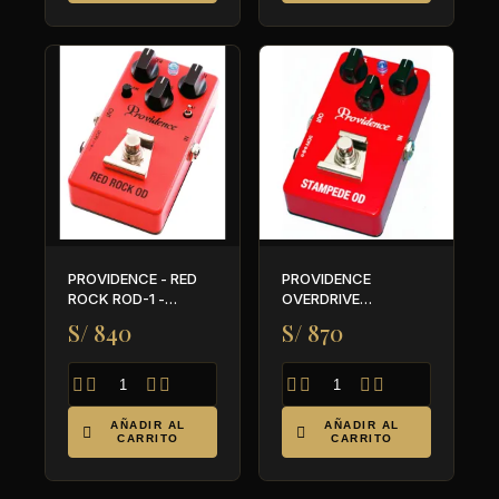
PROVIDENCE - RED
PROVIDENCE
ROCK ROD-1 -
OVERDRIVE
OVERDRIVE
STAMPEDE OD SOV-2
S/ 840
S/ 870








AÑADIR AL
AÑADIR AL


CARRITO
CARRITO