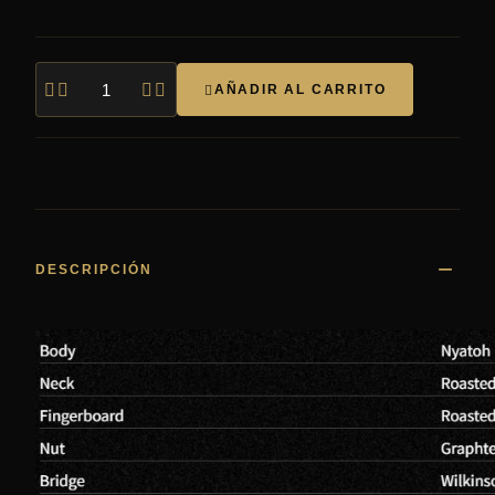




AÑADIR AL CARRITO

DESCRIPCIÓN