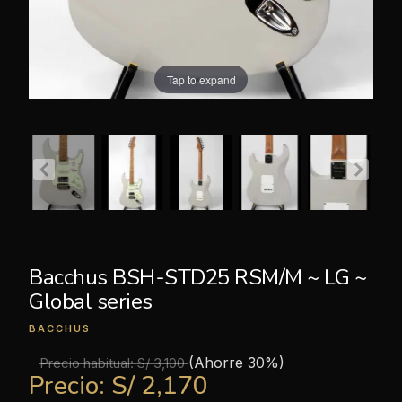
Tap to expand
Bacchus BSH-STD25 RSM/M ~ LG ~
Global series
BACCHUS
(Ahorre 30%)
Precio habitual:
S/ 3,100
Precio:
S/ 2,170