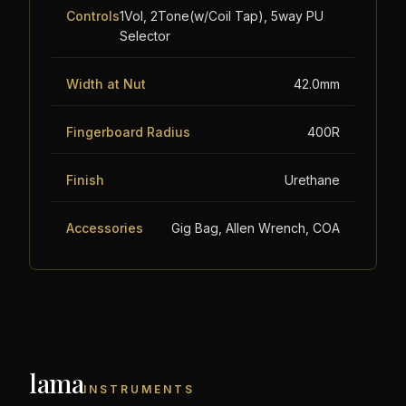
Controls
1Vol, 2Tone(w/Coil Tap), 5way PU
Selector
Width at Nut
42.0mm
Fingerboard Radius
400R
Finish
Urethane
Accessories
Gig Bag, Allen Wrench, COA
lama
INSTRUMENTS