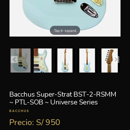
Tap to expand
Bacchus Super-Strat BST-2-RSMM
~ PTL-SOB ~ Universe Series
BACCHUS
Precio:
S/ 950