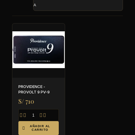
A
PROVIDENCE -
PROVOLT 9 PV-9
S/ 710




AÑADIR AL

CARRITO