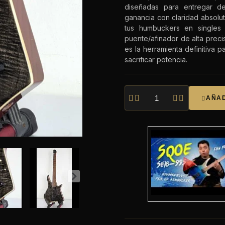
diseñadas para entregar de
ganancia con claridad absoluta
tus humbuckers en singles 
puente/afinador de alta prec
es la herramienta definitiva 
sacrificar potencia.




AÑAD
