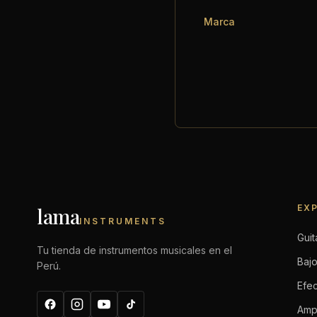
Marca
EX
lama
INSTRUMENTS
Guit
Tu tienda de instrumentos musicales en el
Baj
Perú.
Efe
Ampl