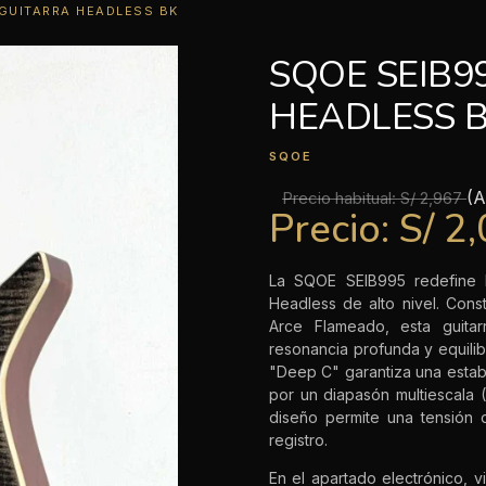
GUITARRA HEADLESS BK
SQOE SEIB9
HEADLESS 
SQOE
(A
Precio habitual:
S/ 2,967
Precio:
S/ 2
La SQOE SEIB995 redefine l
Headless de alto nivel. Con
Arce Flameado, esta guita
resonancia profunda y equilib
"Deep C" garantiza una estab
por un diapasón multiescala 
diseño permite una tensión 
registro.
En el apartado electrónico, 