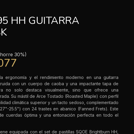
95 HH GUITARRA
BK
horre 30%)
,077
a ergonomía y el rendimiento moderno en una guitarra
struida con un cuerpo de caoba y una impactante tapa de
rra no solo destaca visualmente, sino que ofrece una
rada. Su mástil de Arce Tostado (Roasted Maple) con perfil
ilidad climática superior y un tacto sedoso, complementado
(27"-25.5") con 24 trastes en abanico (Fanned Frets). Este
de cuerdas óptima y una entonación perfecta en todo el
viene equipada con el set de pastillas SQOE Brightburn HH,