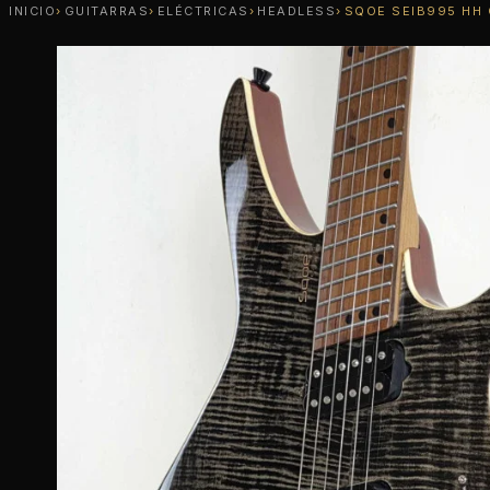
INICIO
GUITARRAS
ELÉCTRICAS
HEADLESS
SQOE SEIB995 HH 