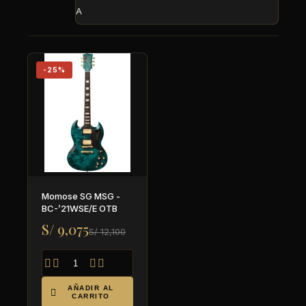
A
-25%
Momose SG MSG -
BC-’21WSE/E OTB
S/ 9,075
S/ 12,100




AÑADIR AL

CARRITO