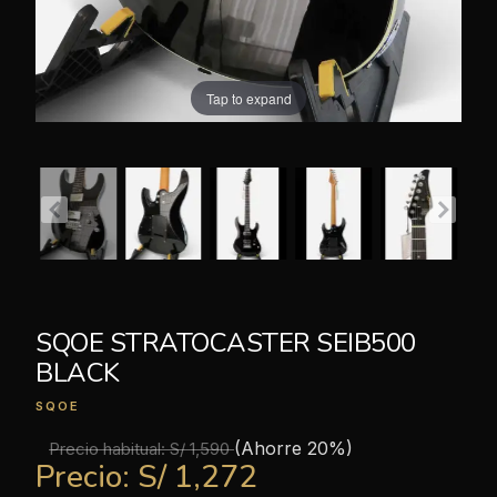
Tap to expand
SQOE STRATOCASTER SEIB500
BLACK
SQOE
(Ahorre 20%)
Precio habitual:
S/ 1,590
Precio:
S/ 1,272