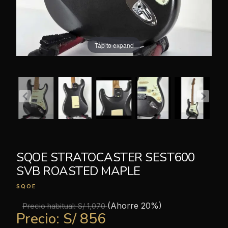
Tap to expand
SQOE STRATOCASTER SEST600
SVB ROASTED MAPLE
SQOE
(Ahorre 20%)
Precio habitual:
S/ 1,070
Precio:
S/ 856