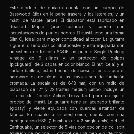
Este modelo de guitarra cuenta con un cuerpo de
Basswood (tilo) en la parte trasera y los laterales, y un
mástil de Maple (arce). El diapasón está fabricado en
Roasted Maple (arce tostado) y cuenta con
incrustaciones de puntos negros. El mástil tiene una forma
Slim C, ideal para mayor comodidad al tocar. La guitarra
sigue el diseño clásico Stratocaster y está equipada con
un sistema de trémolo SQOE, un puente Single Rocking
Vintage de 6 sillines y un protector de golpes
(pickguard) de 3 capas en color blanco. El nut (ceja) y el
saddle (selleta) están hechos de hueso, mientras que el
hardware es de níquel y las clavijas son de fundición
cromada. La escala es de 648 mm, con un radio de
diapasón de 12" y 22 trastes medium jumbo. Incluye un
sistema de Double Action Truss Rod para un ajuste
preciso del mástil. La guitarra tiene un acabado brillante
(glossy) y viene equipada con cuerdas estándar de
fábrica. En cuanto a la electrónica, cuenta con una
configuración HSS (1 humbucker y 2 single coils) del set
Earthquake, un selector de 5 vías con opción de coil split
(división de bobina), 1 control de volumen y 2 de tono.