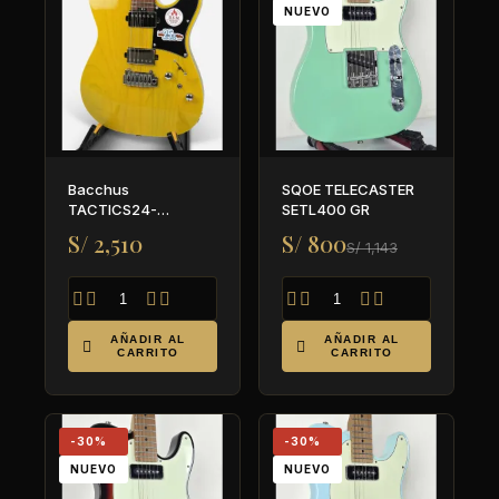
NUEVO
Bacchus
SQOE TELECASTER
TACTICS24-
SETL400 GR
ASH/RSM ~ BD ~
S/ 2,510
S/ 800
S/ 1,143
Global series








AÑADIR AL
AÑADIR AL


CARRITO
CARRITO
-30%
-30%
NUEVO
NUEVO