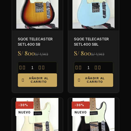
SQOE TELECASTER
SQOE TELECASTER
SETL400 SB
SETL400 SBL
S/ 800
S/ 800
S/ 1,143
S/ 1,143








AÑADIR AL
AÑADIR AL


CARRITO
CARRITO
-30%
-30%
NUEVO
NUEVO