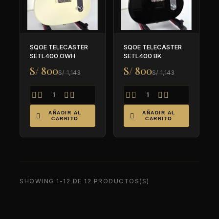
SQOE TELECASTER
SQOE TELECASTER
SETL400 OWH
SETL400 BK
S/ 800
S/ 800
S/ 1,143
S/ 1,143








AÑADIR AL
AÑADIR AL


CARRITO
CARRITO
SHOWING 1-12 DE 12 PRODUCTOS(S)