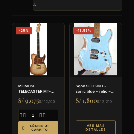
A
-25%
-18.55%
MOMOSE
Sqoe SETL960 ~
TELECASTER MT-
sonic blue ~ relic ~
AUTUMN LEAVES-
22 trastes
S/ 9,075
S/ 1,800
S/ 12,100
S/ 2,210
MF'18




VER MÁS
AÑADIR AL

DETALLES
CARRITO