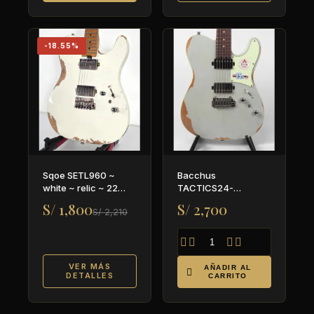
-18.55%
Sqoe SETL960 ~
Bacchus
white ~ relic ~ 22
TACTICS24-
trastes
AGED/RSM ~ SBBD-
S/ 1,800
S/ 2,700
S/ 2,210
AGD ~ Global series




VER MÁS
AÑADIR AL

DETALLES
CARRITO