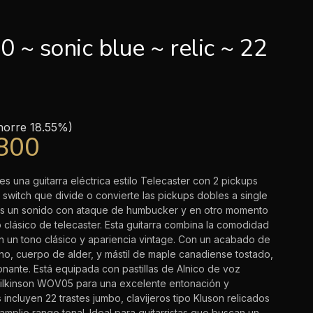
~ sonic blue ~ relic ~ 22
horre 18.55%)
,800
s una guitarra eléctrica estilo Telecaster con 2 pickups
switch que divide o convierte las pickups dobles a single
as un sonido con ataque de humbucker y en otro momento
 clásico de telecaster. Esta guitarra combina la comodidad
n un tono clásico y apariencia vintage. Con un acabado de
no, cuerpo de alder, y mástil de maple canadiense tostado,
onante. Está equipada con pastillas de Alnico de voz
Wilkinson WOV05 para una excelente entonación y
s incluyen 22 trastes jumbo, clavijeros tipo Kluson relicados
 amplio rango tonal. Ideal para guitarristas que buscan un