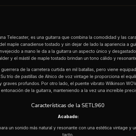
na Telecaster, es una guitarra que combina la comodidad y las cara
 del maple canadiense tostado y sin dejar de lado la apariencia a guit
nvejecido a mano le da a la guitarra un aspecto único y desgastado
alder y el mástil de maple tostado brindan un tono cálido y resonant
errera de la carretera curtida en mil batallas, pero viene equipa
u trío de pastillas de Alnico de voz vintage le proporciona el equi
y graves profundos. Por otro lado, el puente vibrato Wilkinson W
 entonación de la guitarra, manteniendo a la vez una increíble precis
Características de la SETL960
Acabado:
para un sonido más natural y resonante con una estética vintage y 
tacto.