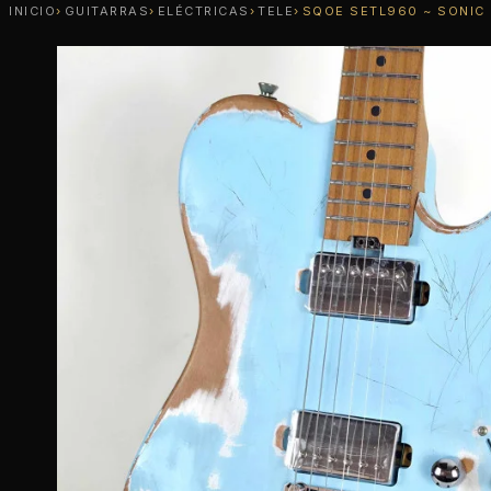
INICIO
GUITARRAS
ELÉCTRICAS
TELE
SQOE SETL960 ~ SONIC 