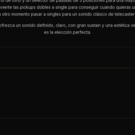
rol de tono y un selector de pastillas de 3 posiciones para una mayor
nvierte las pickups dobles a single para conseguir cuando quieras 
otro momento pasar a singles para un sonido clásico de telecaster 
ofrezca un sonido definido, claro, con gran sustain y una estética 
es la elección perfecta.