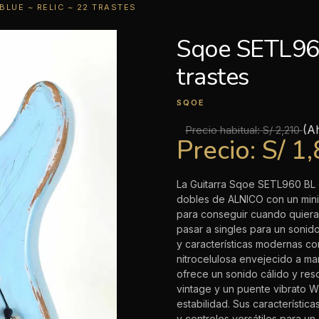
BLUE ~ RELIC ~ 22 TRASTES
Sqoe SETL960 
trastes
SQOE
(A
Precio habitual:
S/ 2,210
Precio:
S/ 1
La Guitarra Sqoe SETL960 BL e
dobles de ALNICO con un mini 
para conseguir cuando quier
pasar a singles para un sonido
y características modernas co
nitrocelulosa envejecido a ma
ofrece un sonido cálido y res
vintage y un puente vibrato 
estabilidad. Sus característica
y controles versátiles para un