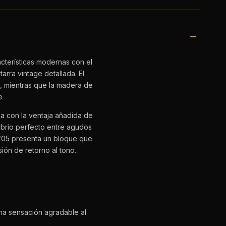
cterísticas modernas con el
arra vintage detallada. El
, mientras que la madera de
e
da con la ventaja añadida de
librio perfecto entre agudos
OV05 presenta un bloque que
ión de retorno al tono.
una sensación agradable al