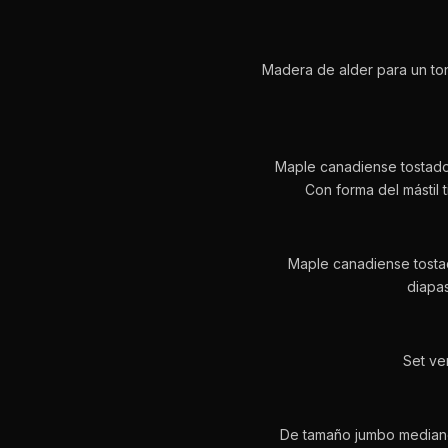
Madera de alder para un ton
Maple canadiense tostado 
Con forma del mástil 
Maple canadiense tosta
diapas
Set ve
De tamaño jumbo mediano,