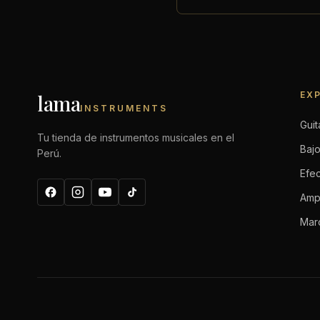
EX
lama
INSTRUMENTS
Guit
Tu tienda de instrumentos musicales en el
Baj
Perú.
Efe
Ampl
Mar