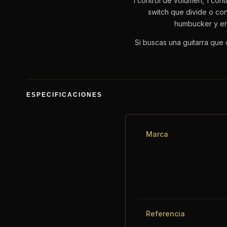
1 control de volumen, 1 cont
switch que divide o co
humbucker y en 
Si buscas una guitarra que 
ESPECIFICACIONES
Marca
Referencia