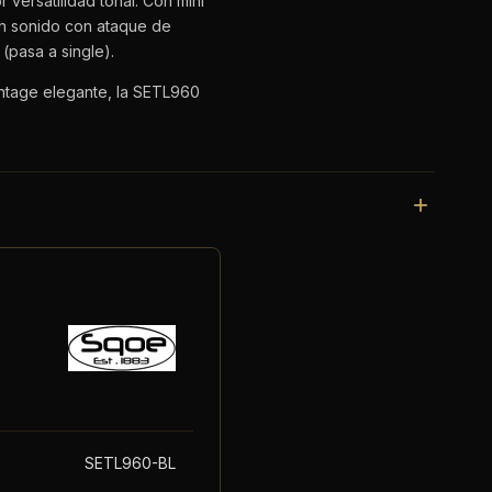
 versatilidad tonal. Con mini
un sonido con ataque de
(pasa a single).
vintage elegante, la SETL960
SETL960-BL