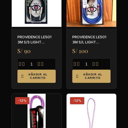
PROVIDENCE LE501
PROVIDENCE LE501
3M S/S LIGHT
3M S/L LIGHT
EDITION (NEGRO) -
EDITION (AZUL)-
S/ 90
S/ 100
PARA GUITARRA Y
PARA GUITARRA Y
BAJO
BAJO








AÑADIR AL
AÑADIR AL


CARRITO
CARRITO
-12%
-12%