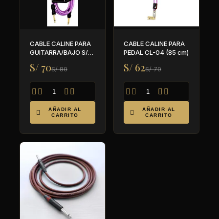
CABLE CALINE PARA
CABLE CALINE PARA
GUITARRA/BAJO S/S
PEDAL CL-04 (85 cm)
3 METROS CL-05
S/ 70
S/ 62
S/ 80
S/ 70








AÑADIR AL
AÑADIR AL


CARRITO
CARRITO