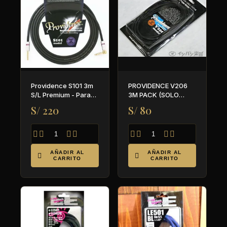
Providence S101 3m
PROVIDENCE V206
S/L Premium - Para
3M PACK (SOLO
guitarra y bajo
CABLE)
S/ 220
S/ 80








AÑADIR AL
AÑADIR AL


CARRITO
CARRITO