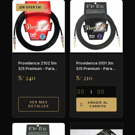
¡EN OFERTA!
Providence Z102 5m
Providence S101 3m
S/S Premium - Para
S/S Premium - Para
guitarra y bajo
guitarra y bajo
S/ 240
S/ 210




VER MÁS
AÑADIR AL

DETALLES
CARRITO