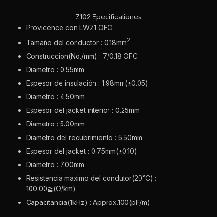
Z102 Epecificationes
Providence con LWZ1 OFC
2
Tamaño del conductor : 0.18mm
Construccion(No./mm) : 7/0.18 OFC
Diametro : 0.55mm
Espesor de insulación : 1.98mm(±0.05)
Diametro : 4.50mm
Espesor del jacket interior : 0.25mm
Diametro : 5.00mm
Diametro del recubrimiento : 5.50mm
Espesor del jacket : 0.75mm(±0.10)
Diametro : 7.00mm
Resistencia maximo del condutor(20˚C) :
100.00≧(Ω/km)
Capacitancia(1kHz) : Approx.100(pF/m)