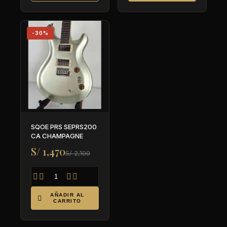
-30%
SQOE PRS SEPRS200
CA CHAMPAGNE
S/ 1,470
S/ 2,100




AÑADIR AL

CARRITO