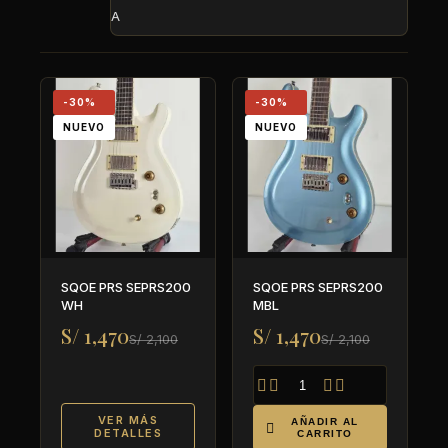
A
-30%
-30%
NUEVO
NUEVO
SQOE PRS SEPRS200
SQOE PRS SEPRS200
WH
MBL
S/ 1,470
S/ 1,470
S/ 2,100
S/ 2,100




VER MÁS
AÑADIR AL

DETALLES
CARRITO