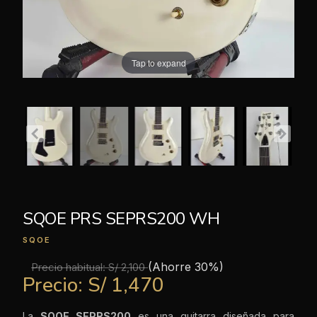
Tap to expand
SQOE PRS SEPRS200 WH
SQOE
(Ahorre 30%)
Precio habitual:
S/ 2,100
Precio:
S/ 1,470
La
SQOE SEPRS200
es una guitarra diseñada para