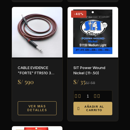
-40%
CABLE EVIDENCE
SIT Power Wound
"FORTE" FTRS10 3
Nickel (.11-.50)
METROS
S/ 590
S/ 35
S/ 58




VER MÁS
AÑADIR AL

DETALLES
CARRITO