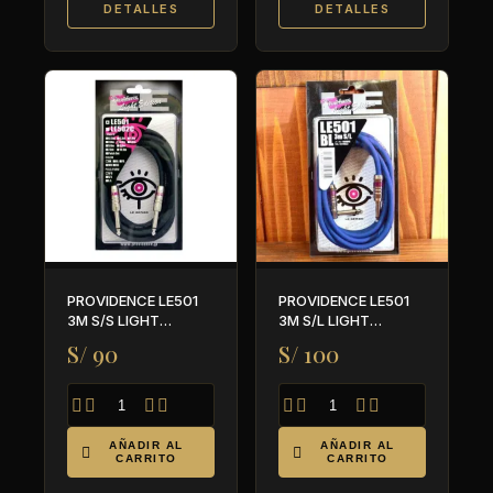
DETALLES
DETALLES
PROVIDENCE LE501
PROVIDENCE LE501
3M S/S LIGHT
3M S/L LIGHT
EDITION (NEGRO) -
EDITION (AZUL)-
S/ 90
S/ 100
PARA GUITARRA Y
PARA GUITARRA Y
BAJO
BAJO








AÑADIR AL
AÑADIR AL


CARRITO
CARRITO