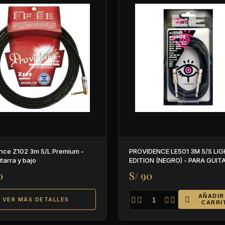
nce Z102 3m S/L Premium -
PROVIDENCE LE501 3M S/S LIGHT
tarra y bajo
EDITION (NEGRO) - PARA GUIT
BAJO
0
S/ 90
AÑADIR

VER MÁS DETALLES




CARRI