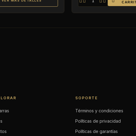

VER MÁS DETALLES




CARRI
PLORAR
SOPORTE
arras
Términos y condiciones
os
Políticas de privacidad
ctos
Políticas de garantías