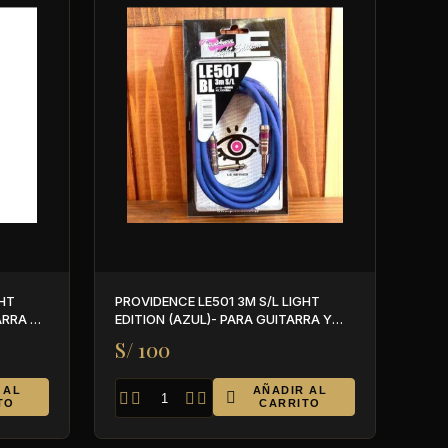
PROVIDENCE LE501 3M S/L LIGHT
ARRA Y
EDITION (AZUL)- PARA GUITARRA Y
BAJO
S/ 100
 AL
AÑADIR AL





TO
CARRITO