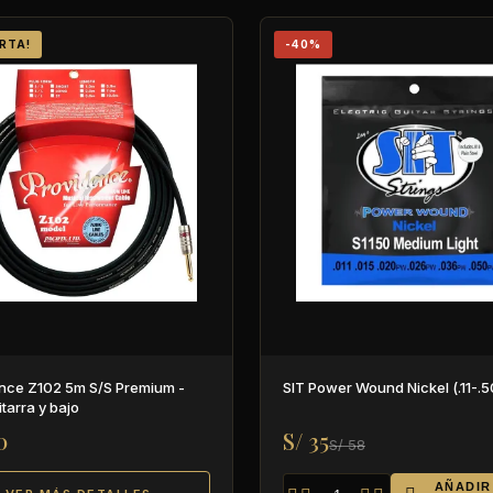
ERTA!
-40%
nce Z102 5m S/S Premium -
SIT Power Wound Nickel (.11-.5
tarra y bajo
0
S/ 35
S/ 58
AÑADIR