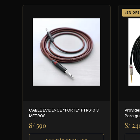
¡EN OF
CABLE EVIDENCE "FORTE" FTRS10 3
Provide
METROS
Para gui
S/ 590
S/ 24