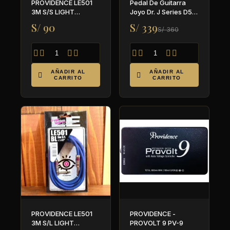
PROVIDENCE LE501
Pedal De Guitarra
3M S/S LIGHT
Joyo Dr. J Series D51
EDITION (NEGRO) -
- Arsenal Distortion
S/ 90
S/ 339
S/ 360
PARA GUITARRA Y
BAJO








AÑADIR AL
AÑADIR AL


CARRITO
CARRITO
PROVIDENCE LE501
PROVIDENCE -
3M S/L LIGHT
PROVOLT 9 PV-9