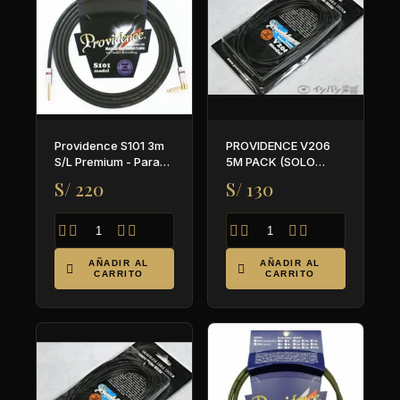
Providence S101 3m
PROVIDENCE V206
S/L Premium - Para
5M PACK (SOLO
guitarra y bajo
CABLE)
S/ 220
S/ 130








AÑADIR AL
AÑADIR AL


CARRITO
CARRITO