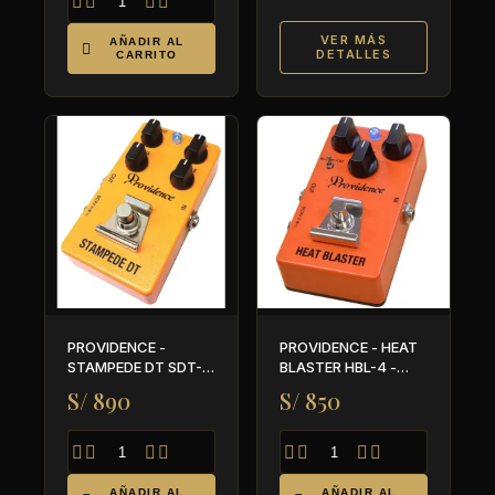




VER MÁS
AÑADIR AL

DETALLES
CARRITO
PROVIDENCE -
PROVIDENCE - HEAT
STAMPEDE DT SDT-2
BLASTER HBL-4 -
- DISTORTION
DISTORSION
S/ 890
S/ 850








AÑADIR AL
AÑADIR AL