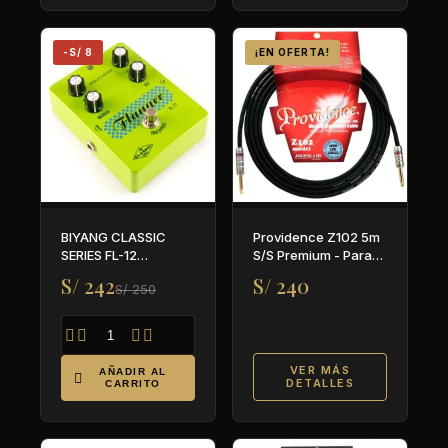
-S/ 8
¡EN OFERTA!
BIYANG CLASSIC
Providence Z102 5m
SERIES FL-12
S/S Premium - Para
FLANGER
guitarra y bajo
S/ 242
S/ 240
S/ 250




VER MÁS
AÑADIR AL

DETALLES
CARRITO