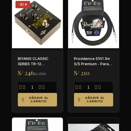
-S/ 4
BIYANG CLASSIC
Providence S101 3m
SERIES TR-12
S/S Premium - Para
TREMOLO
guitarra y bajo
S/ 246
S/ 210
S/ 250








AÑADIR AL
AÑADIR AL


CARRITO
CARRITO