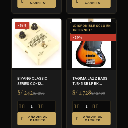


CARRITO
CARRITO
-S/ 8
¡DISPONIBLE SÓLO EN
INTERNET!
-20%
BIYANG CLASSIC
TAGIMA JAZZ BASS
SERIES CO-12
TJB-5 SB LF BK
COMPRESS
CLASSIC SERIES
S/ 242
S/ 1,728
S/ 250
S/ 2,160








AÑADIR AL
AÑADIR AL


CARRITO
CARRITO