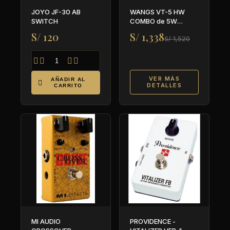
JOYO JF-30 AB
WANGS VT-5 HW
SWITCH
COMBO de 5W
(CELESTION Super 8)
S/ 120
S/ 1,338
S/ 1,520




VER MÁS
AÑADIR AL

DETALLES
CARRITO
MI AUDIO
PROVIDENCE -