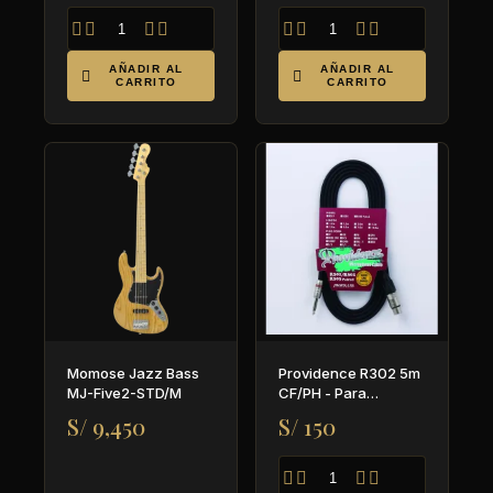








AÑADIR AL
AÑADIR AL


CARRITO
CARRITO
Momose Jazz Bass
Providence R302 5m
MJ-Five2-STD/M
CF/PH - Para
micrófono
S/ 9,450
S/ 150



