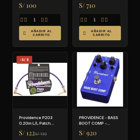
EDITION (AZUL)-
S/ 100
S/ 710
PARA GUITARRA Y
BAJO








AÑADIR AL
AÑADIR AL


CARRITO
CARRITO
-S/ 8
Providence P203
PROVIDENCE - BASS
0.20m L/L Patch
BOOT COMP -
cable
COMPRESOR DE
S/ 122
S/ 920
S/ 130
BAJO