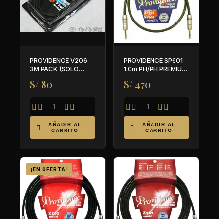
PROVIDENCE V206
PROVIDENCE SP601
3M PACK (SOLO
1.0m PH/PH PREMIUM
CABLE)
- PARA SPEAKER
S/ 80
S/ 470








AÑADIR AL
AÑADIR AL


CARRITO
CARRITO
¡EN OFERTA!