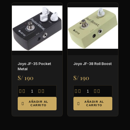
Joyo JF-35 Pocket
Joyo JF-38 Roll Boost
Metal
S/ 190
S/ 190








AÑADIR AL
AÑADIR AL


CARRITO
CARRITO