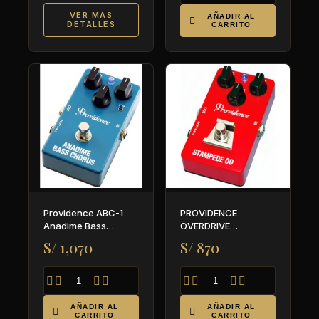
VER MÁS
AÑADIR AL

DETALLES
CARRITO
Providence ABC-1
PROVIDENCE
Anadime Bass
OVERDRIVE
Chorus
STAMPEDE OD SOV-2
S/ 1,070
S/ 870








AÑADIR AL
AÑADIR AL


CARRITO
CARRITO