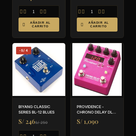








AÑADIR AL
AÑADIR AL


CARRITO
CARRITO
-S/ 4
BIYANG CLASSIC
PROVIDENCE -
SERIES BL-12 BLUES
CHRONO DELAY DLY-
4
S/ 246
S/ 1,090
S/ 250