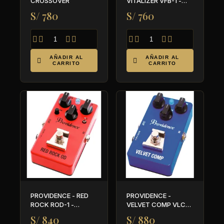
CROSSOVER
VITALIZER VFB-1 -
PEDAL DE BOOST
S/ 780
S/ 760








AÑADIR AL
AÑADIR AL


CARRITO
CARRITO
PROVIDENCE - RED
PROVIDENCE -
ROCK ROD-1 -
VELVET COMP VLC-1
OVERDRIVE
- COMPRESSOR
S/ 840
S/ 880